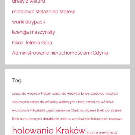
dresy z weluru
metalowe stelaże do stołów
worki doypack
licencja maszynisty
Okna Jelenia Góra
Administrowanie nieruchomościami Gdynia
Tagi
części do wózków Hyster
części do wózków Linde
części do wózków
widłowych
części do wózków widłowych Linde
części do wózków
widłowych Mitsubishi
części zamienne Clark
dorabianie linek
dorabianie
linek hamulcowych
dorabianie linek na zamówienie
holowanie i naprawa
holowanie Kraków
kurs na prawo jazdy