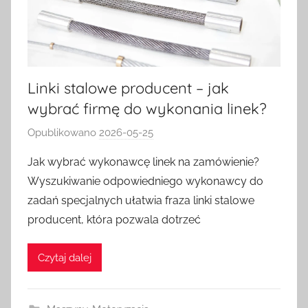
Linki stalowe producent – jak
wybrać firmę do wykonania linek?
Opublikowano
2026-05-25
p
r
Jak wybrać wykonawcę linek na zamówienie?
z
Wyszukiwanie odpowiedniego wykonawcy do
e
zadań specjalnych ułatwia fraza linki stalowe
z
producent, która pozwala dotrzeć
a
d
Czytaj dalej
m
i
n