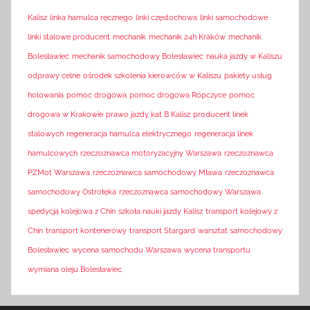
Kalisz
linka hamulca ręcznego
linki częstochowa
linki samochodowe
linki stalowe producent
mechanik
mechanik 24h Kraków
mechanik
Bolesławiec
mechanik samochodowy Bolesławiec
nauka jazdy w Kaliszu
odprawy celne
ośrodek szkolenia kierowców w Kaliszu
pakiety usług
holowania
pomoc drogowa
pomoc drogowa Ropczyce
pomoc
drogowa w Krakowie
prawo jazdy kat B Kalisz
producent linek
stalowych
regeneracja hamulca elektrycznego
regeneracja linek
hamulcowych
rzeczoznawca motoryzacyjny Warszawa
rzeczoznawca
PZMot Warszawa
rzeczoznawca samochodowy Mława
rzeczoznawca
samochodowy Ostrołęka
rzeczoznawca samochodowy Warszawa
spedycja kolejowa z Chin
szkoła nauki jazdy Kalisz
transport kolejowy z
Chin
transport kontenerowy
transport Stargard
warsztat samochodowy
Bolesławiec
wycena samochodu Warszawa
wycena transportu
wymiana oleju Bolesławiec