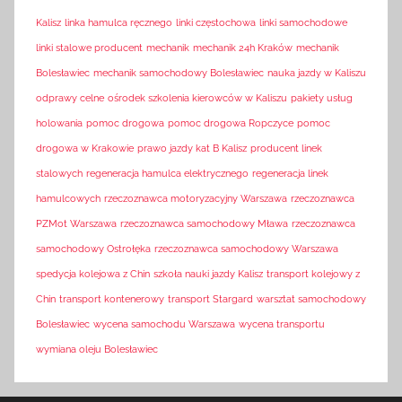
Kalisz
linka hamulca ręcznego
linki częstochowa
linki samochodowe
linki stalowe producent
mechanik
mechanik 24h Kraków
mechanik
Bolesławiec
mechanik samochodowy Bolesławiec
nauka jazdy w Kaliszu
odprawy celne
ośrodek szkolenia kierowców w Kaliszu
pakiety usług
holowania
pomoc drogowa
pomoc drogowa Ropczyce
pomoc
drogowa w Krakowie
prawo jazdy kat B Kalisz
producent linek
stalowych
regeneracja hamulca elektrycznego
regeneracja linek
hamulcowych
rzeczoznawca motoryzacyjny Warszawa
rzeczoznawca
PZMot Warszawa
rzeczoznawca samochodowy Mława
rzeczoznawca
samochodowy Ostrołęka
rzeczoznawca samochodowy Warszawa
spedycja kolejowa z Chin
szkoła nauki jazdy Kalisz
transport kolejowy z
Chin
transport kontenerowy
transport Stargard
warsztat samochodowy
Bolesławiec
wycena samochodu Warszawa
wycena transportu
wymiana oleju Bolesławiec