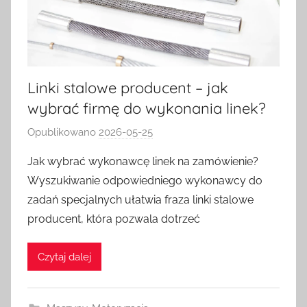
Linki stalowe producent – jak
wybrać firmę do wykonania linek?
Opublikowano
2026-05-25
p
r
Jak wybrać wykonawcę linek na zamówienie?
z
Wyszukiwanie odpowiedniego wykonawcy do
e
zadań specjalnych ułatwia fraza linki stalowe
z
producent, która pozwala dotrzeć
a
d
Czytaj dalej
m
i
n