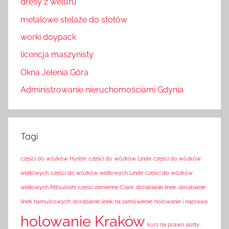
dresy z weluru
metalowe stelaże do stołów
worki doypack
licencja maszynisty
Okna Jelenia Góra
Administrowanie nieruchomościami Gdynia
Tagi
części do wózków Hyster
części do wózków Linde
części do wózków
widłowych
części do wózków widłowych Linde
części do wózków
widłowych Mitsubishi
części zamienne Clark
dorabianie linek
dorabianie
linek hamulcowych
dorabianie linek na zamówienie
holowanie i naprawa
holowanie Kraków
kurs na prawo jazdy