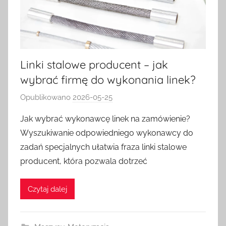
Linki stalowe producent – jak
wybrać firmę do wykonania linek?
Opublikowano
2026-05-25
p
r
Jak wybrać wykonawcę linek na zamówienie?
z
Wyszukiwanie odpowiedniego wykonawcy do
e
zadań specjalnych ułatwia fraza linki stalowe
z
producent, która pozwala dotrzeć
a
d
Czytaj dalej
m
i
n