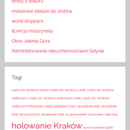
dresy z weluru
metalowe stelaże do stołów
worki doypack
licencja maszynisty
Okna Jelenia Góra
Administrowanie nieruchomościami Gdynia
Tagi
części do wózków Hyster
części do wózków Linde
części do wózków
widłowych
części do wózków widłowych Linde
części do wózków
widłowych Mitsubishi
części zamienne Clark
dorabianie linek
dorabianie
linek hamulcowych
dorabianie linek na zamówienie
holowanie i naprawa
holowanie Kraków
kurs na prawo jazdy