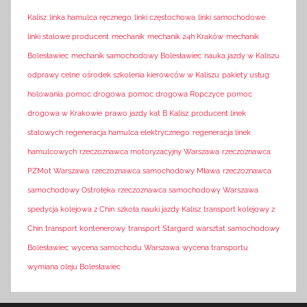
Kalisz
linka hamulca ręcznego
linki częstochowa
linki samochodowe
linki stalowe producent
mechanik
mechanik 24h Kraków
mechanik
Bolesławiec
mechanik samochodowy Bolesławiec
nauka jazdy w Kaliszu
odprawy celne
ośrodek szkolenia kierowców w Kaliszu
pakiety usług
holowania
pomoc drogowa
pomoc drogowa Ropczyce
pomoc
drogowa w Krakowie
prawo jazdy kat B Kalisz
producent linek
stalowych
regeneracja hamulca elektrycznego
regeneracja linek
hamulcowych
rzeczoznawca motoryzacyjny Warszawa
rzeczoznawca
PZMot Warszawa
rzeczoznawca samochodowy Mława
rzeczoznawca
samochodowy Ostrołęka
rzeczoznawca samochodowy Warszawa
spedycja kolejowa z Chin
szkoła nauki jazdy Kalisz
transport kolejowy z
Chin
transport kontenerowy
transport Stargard
warsztat samochodowy
Bolesławiec
wycena samochodu Warszawa
wycena transportu
wymiana oleju Bolesławiec